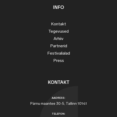
INFO
Kontakt
Tegevused
Arhiiv
Partnerid
Festivalialad
Press
KONTAKT
AADRESS:
Pärnu maantee 30-5, Tallinn 10141
TELEFON: