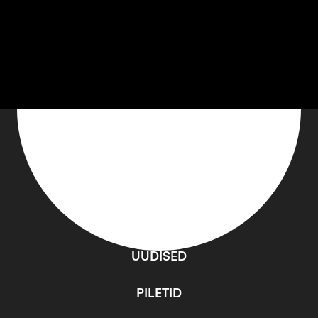
Maarja Nuut, Areni Agbabian ja Ricardo Villalobos.
Kontsert toimub koostöös Eesti Kontserdiga.
PROGRAMM
UUDISED
PILETID