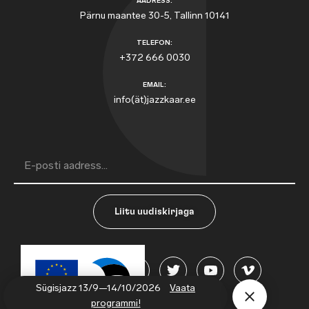
AADRESS:
Pärnu maantee 30-5, Tallinn 10141
TELEFON:
+372 666 0030
EMAIL:
info(ät)jazzkaar.ee
Liitu uudiskirjaga
Sügisjazz 13/9—14/10/2026
Vaata
programmi!